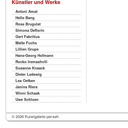
Künstler und Werke
Antoni Amat
Helle Bang
Rosa Brugulat
Simona Deflorin
Gert Fabritius
Malte Fuchs
Lillien Grupe
Hans-Georg Hofmann
Rocko Iremashvili
Susanne Knaack
Dieter Ladewig
Lea Oetken
Janina Riera
Winni Schaak
Uwe Schloen
© 2026 Kunstgalerie per-seh