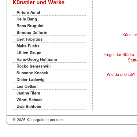
Künstler und Werke
Antoni Amat
Helle Bang
Rosa Brugulat
Simona Deflorin
Künstle
Gert Fabritius
Malte Fuchs
Lillien Grupe
Engel der Städte 
Hans-Georg Hofmann
Stutt
Rocko Iremashvili
Susanne Knaack
Wie du und ich?
Dieter Ladewig
Lea Oetken
Janina Riera
Winni Schaak
Uwe Schloen
© 2026 Kunstgalerie per-seh