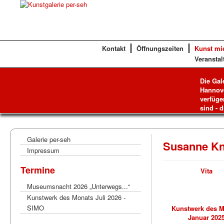
Kontakt
Öffnungszeiten
Kunst mi
Veranstal
Die Gal
Hannove
verfüge
sind - d
Galerie per-seh
Susanne K
Impressum
Termine
Vita
Museumsnacht 2026 „Unterwegs...“
Kunstwerk des Monats Juli 2026 -
SIMO
Kunstwerk des 
Januar 202