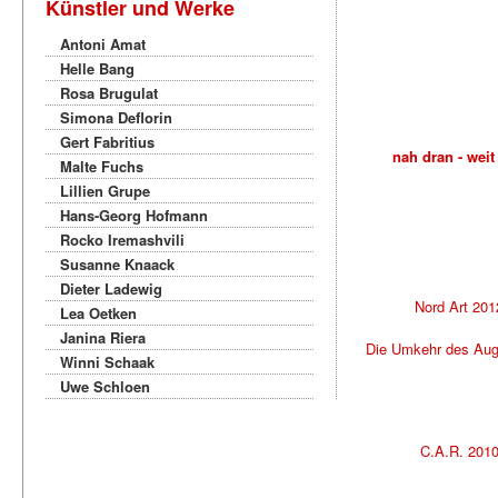
Künstler und Werke
Antoni Amat
Helle Bang
Rosa Brugulat
Simona Deflorin
Gert Fabritius
nah dran - wei
Malte Fuchs
Lillien Grupe
Hans-Georg Hofmann
Rocko Iremashvili
Susanne Knaack
Dieter Ladewig
Nord Art 201
Lea Oetken
Janina Riera
Die Umkehr des Aug
Winni Schaak
Uwe Schloen
C.A.R. 201