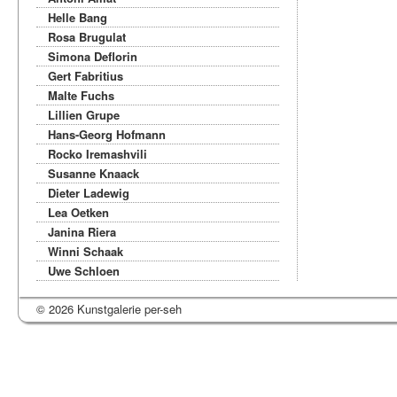
Helle Bang
Rosa Brugulat
Simona Deflorin
Gert Fabritius
Malte Fuchs
Lillien Grupe
Hans-Georg Hofmann
Rocko Iremashvili
Susanne Knaack
Dieter Ladewig
Lea Oetken
Janina Riera
Winni Schaak
Uwe Schloen
© 2026 Kunstgalerie per-seh