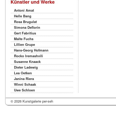
Künstler und Werke
Antoni Amat
Helle Bang
Rosa Brugulat
Simona Deflorin
Gert Fabritius
Malte Fuchs
Lillien Grupe
Hans-Georg Hofmann
Rocko Iremashvili
Susanne Knaack
Dieter Ladewig
Lea Oetken
Janina Riera
Winni Schaak
Uwe Schloen
© 2026 Kunstgalerie per-seh