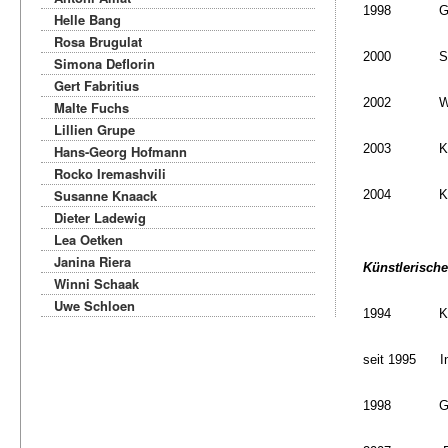
1998
G
Helle Bang
Rosa Brugulat
2000
S
Simona Deflorin
Gert Fabritius
2002
W
Malte Fuchs
Lillien Grupe
2003
K
Hans-Georg Hofmann
Rocko Iremashvili
Susanne Knaack
2004
K
Dieter Ladewig
Lea Oetken
Janina Riera
Künstlerische
Winni Schaak
Uwe Schloen
1994
K
seit 1995
I
1998
G