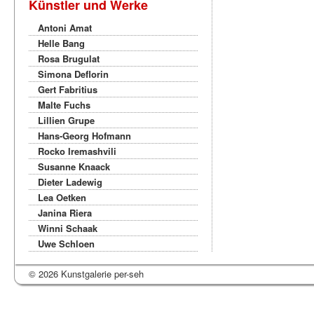
Künstler und Werke
Antoni Amat
Helle Bang
Rosa Brugulat
Simona Deflorin
Gert Fabritius
Malte Fuchs
Lillien Grupe
Hans-Georg Hofmann
Rocko Iremashvili
Susanne Knaack
Dieter Ladewig
Lea Oetken
Janina Riera
Winni Schaak
Uwe Schloen
© 2026 Kunstgalerie per-seh