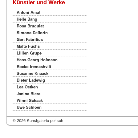
Künstler und Werke
Antoni Amat
Helle Bang
Rosa Brugulat
Simona Deflorin
Gert Fabritius
Malte Fuchs
Lillien Grupe
Hans-Georg Hofmann
Rocko Iremashvili
Susanne Knaack
Dieter Ladewig
Lea Oetken
Janina Riera
Winni Schaak
Uwe Schloen
© 2026 Kunstgalerie per-seh