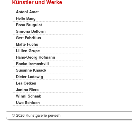
Künstler und Werke
Antoni Amat
Helle Bang
Rosa Brugulat
Simona Deflorin
Gert Fabritius
Malte Fuchs
Lillien Grupe
Hans-Georg Hofmann
Rocko Iremashvili
Susanne Knaack
Dieter Ladewig
Lea Oetken
Janina Riera
Winni Schaak
Uwe Schloen
© 2026 Kunstgalerie per-seh