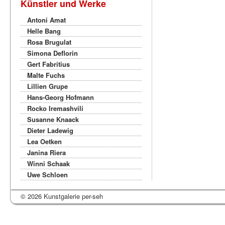
Künstler und Werke
Antoni Amat
Helle Bang
Rosa Brugulat
Simona Deflorin
Gert Fabritius
Malte Fuchs
Lillien Grupe
Hans-Georg Hofmann
Rocko Iremashvili
Susanne Knaack
Dieter Ladewig
Lea Oetken
Janina Riera
Winni Schaak
Uwe Schloen
© 2026 Kunstgalerie per-seh