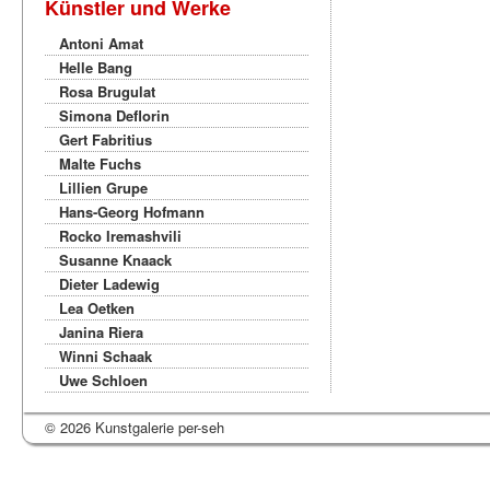
Künstler und Werke
Antoni Amat
Helle Bang
Rosa Brugulat
Simona Deflorin
Gert Fabritius
Malte Fuchs
Lillien Grupe
Hans-Georg Hofmann
Rocko Iremashvili
Susanne Knaack
Dieter Ladewig
Lea Oetken
Janina Riera
Winni Schaak
Uwe Schloen
© 2026 Kunstgalerie per-seh