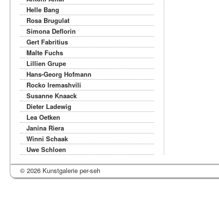
Helle Bang
Rosa Brugulat
Simona Deflorin
Gert Fabritius
Malte Fuchs
Lillien Grupe
Hans-Georg Hofmann
Rocko Iremashvili
Susanne Knaack
Dieter Ladewig
Lea Oetken
Janina Riera
Winni Schaak
Uwe Schloen
© 2026 Kunstgalerie per-seh