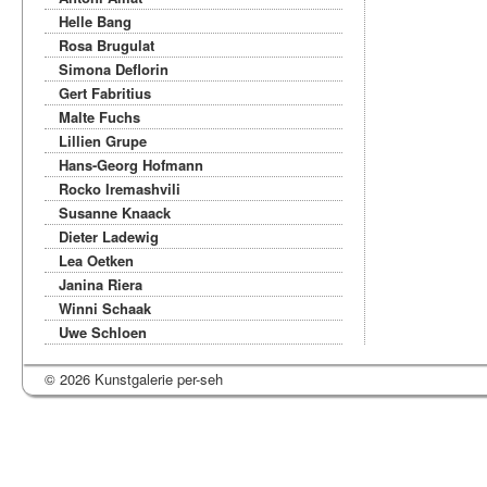
Helle Bang
Rosa Brugulat
Simona Deflorin
Gert Fabritius
Malte Fuchs
Lillien Grupe
Hans-Georg Hofmann
Rocko Iremashvili
Susanne Knaack
Dieter Ladewig
Lea Oetken
Janina Riera
Winni Schaak
Uwe Schloen
© 2026 Kunstgalerie per-seh