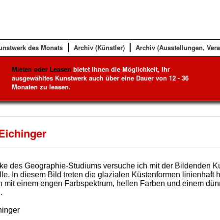
unstwerk des Monats
Archiv (Künstler)
Archiv (Ausstellungen, Ver
Mieten oder Leasen
bietet Ihnen die Möglichkeit, Ihr
ausgewähltes Kunstwerk auch über eine Dauer von 12 - 36
Monaten zu leasen.
Eichinger
ke des Geographie-Studiums versuche ich mit der Bildenden Ku
lle. In diesem Bild treten die glazialen Küstenformen linienhaf
h mit einem engen Farbspektrum, hellen Farben und einem dünne
.
hinger