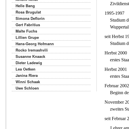
Zivildiens
Helle Bang
Rosa Brugulat
1995-1997
Simona Deflorin
Studium d
Gert Fabritius
Wuppertal
Malte Fuchs
seit Herbst 1
Lillien Grupe
Hans-Georg Hofmann
Studium de
Rocko Iremashvili
Herbst 2000
Susanne Knaack
erstes Sta
Dieter Ladewig
Lea Oetken
Herbst 2001
Janina Riera
erstes Sta
Winni Schaak
Februar 200
Uwe Schloen
Beginn de
November 2
zweites S
seit Februar 
Lehrer am