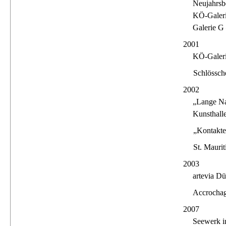
Neujahrsb
KÖ-Galeri
Galerie G
2001
KÖ-Galeri
Schlössch
2002
„Lange Na
Kunsthall
„Kontakte
St. Mauri
2003
artevia Dü
Accrochag
2007
Seewerk i