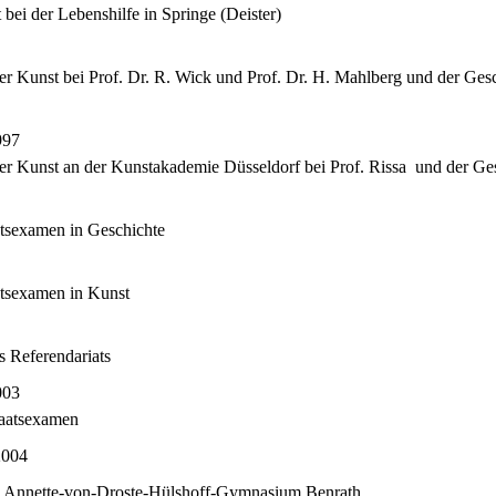
t bei der Lebenshilfe in Springe (Deister)
er Kunst bei Prof. Dr. R. Wick und Prof. Dr. H. Mahlberg und der Ges
997
r Kunst an der Kunst­akademie Düsseldorf bei Prof. Rissa
und der Ges
atsexamen in Geschichte
atsexamen in Kunst
2
s Referendariats
003
taatsexamen
2004
 Annette-von-Droste-Hülshoff-Gymnasium Benrath