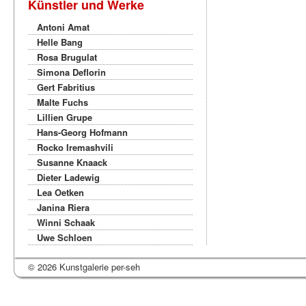
Künstler und Werke
Antoni Amat
Helle Bang
Rosa Brugulat
Simona Deflorin
Gert Fabritius
Malte Fuchs
Lillien Grupe
Hans-Georg Hofmann
Rocko Iremashvili
Susanne Knaack
Dieter Ladewig
Lea Oetken
Janina Riera
Winni Schaak
Uwe Schloen
© 2026 Kunstgalerie per-seh