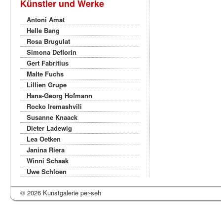
Künstler und Werke
Antoni Amat
Helle Bang
Rosa Brugulat
Simona Deflorin
Gert Fabritius
Malte Fuchs
Lillien Grupe
Hans-Georg Hofmann
Rocko Iremashvili
Susanne Knaack
Dieter Ladewig
Lea Oetken
Janina Riera
Winni Schaak
Uwe Schloen
© 2026 Kunstgalerie per-seh