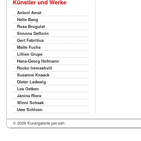
Künstler und Werke
Antoni Amat
Helle Bang
Rosa Brugulat
Simona Deflorin
Gert Fabritius
Malte Fuchs
Lillien Grupe
Hans-Georg Hofmann
Rocko Iremashvili
Susanne Knaack
Dieter Ladewig
Lea Oetken
Janina Riera
Winni Schaak
Uwe Schloen
© 2026 Kunstgalerie per-seh