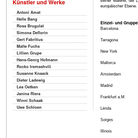
seiner Malerei, die 
Künstler und Werke
europäischer Ebene
Antoni Amat
Helle Bang
Einzel- und Gruppe
Rosa Brugulat
Barcelona
Simona Deflorin
Gert Fabritius
Tarragona
Malte Fuchs
New York
Lillien Grupe
Hans-Georg Hofmann
Mallorca
Rocko Iremashvili
Susanne Knaack
Amsterdam
Dieter Ladewig
Madrid
Lea Oetken
Janina Riera
Frankfurt a.M.
Winni Schaak
Uwe Schloen
Lérida
Sorges
I
llinois