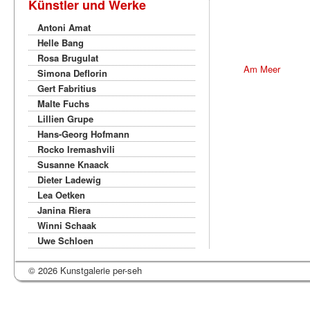
Künstler und Werke
Antoni Amat
Helle Bang
Rosa Brugulat
Am Meer
Simona Deflorin
Gert Fabritius
Malte Fuchs
Lillien Grupe
Hans-Georg Hofmann
Rocko Iremashvili
Susanne Knaack
Dieter Ladewig
Lea Oetken
Janina Riera
Winni Schaak
Uwe Schloen
© 2026 Kunstgalerie per-seh