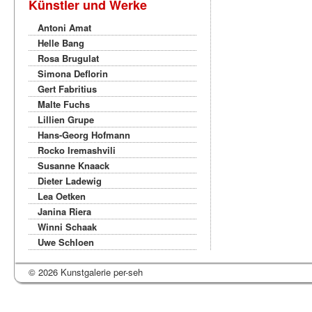
Künstler und Werke
Antoni Amat
Helle Bang
Rosa Brugulat
Simona Deflorin
Gert Fabritius
Malte Fuchs
Lillien Grupe
Hans-Georg Hofmann
Rocko Iremashvili
Susanne Knaack
Dieter Ladewig
Lea Oetken
Janina Riera
Winni Schaak
Uwe Schloen
© 2026 Kunstgalerie per-seh