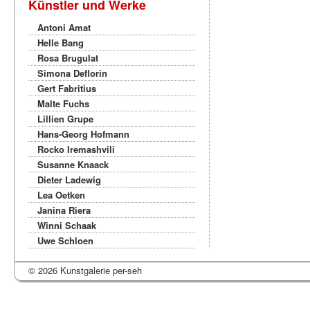
Künstler und Werke
Antoni Amat
Helle Bang
Rosa Brugulat
Simona Deflorin
Gert Fabritius
Malte Fuchs
Lillien Grupe
Hans-Georg Hofmann
Rocko Iremashvili
Susanne Knaack
Dieter Ladewig
Lea Oetken
Janina Riera
Winni Schaak
Uwe Schloen
© 2026 Kunstgalerie per-seh