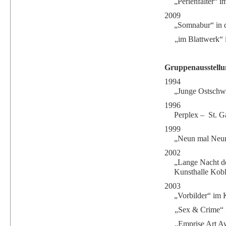
„Perlenfalter“ i
2009
„Somnabur“ in d
„im Blattwerk“ 
Gruppenausstellu
1994
„Junge Ostschw
1996
Perplex –
St. G
1999
„Neun mal Neun
2002
„Lange Nacht d
Kunsthalle Kob
2003
„Vorbilder“ im K
„Sex & Crime“ 
„Emprise Art 