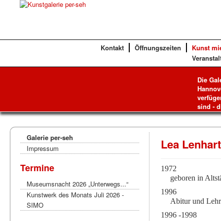
Kontakt
Öffnungszeiten
Kunst mi
Veranstal
Die Gal
Hannove
verfüge
sind - d
Galerie per-seh
Lea Lenhar
Impressum
Termine
1972
geboren in Alts
Museumsnacht 2026 „Unterwegs...“
1996
Kunstwerk des Monats Juli 2026 -
Abitur und Leh
SIMO
1996 -1998