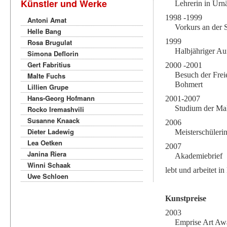
Künstler und Werke
Lehrerin in Urn
1998 -1999
Antoni Amat
Vorkurs an der 
Helle Bang
1999
Rosa Brugulat
Halbjähriger Au
Simona Deflorin
Gert Fabritius
2000 -2001
Besuch der Frei
Malte Fuchs
Bohmert
Lillien Grupe
Hans-Georg Hofmann
2001-2007
Studium der Mal
Rocko Iremashvili
Susanne Knaack
2006
Dieter Ladewig
Meisterschülerin
Lea Oetken
2007
Janina Riera
Akademiebrief
Winni Schaak
lebt und arbeitet i
Uwe Schloen
Kunstpreise
2003
Emprise Art Aw