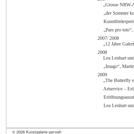
„Grosse NRW-Au
„der Sommer kom
Kunstförderprei
„Pars pro toto“,
2007/ 2008
„12 Jahre Galeri
2008
Lea Lenhart und
„Imago“, Martin
2009
„The Butterfly e
Artservice – Er
Eröffnungsausst
Lea Lenhart un
© 2026 Kunstgalerie per-seh