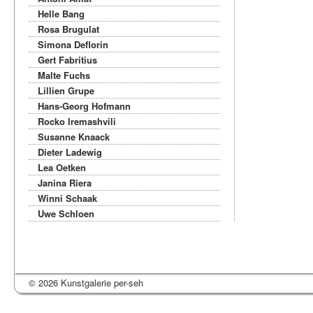
Helle Bang
Rosa Brugulat
Simona Deflorin
Gert Fabritius
Malte Fuchs
Lillien Grupe
Hans-Georg Hofmann
Rocko Iremashvili
Susanne Knaack
Dieter Ladewig
Lea Oetken
Janina Riera
Winni Schaak
Uwe Schloen
© 2026 Kunstgalerie per-seh