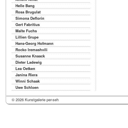
Helle Bang
Rosa Brugulat
Simona Deflorin
Gert Fabritius
Malte Fuchs
Lillien Grupe
Hans-Georg Hofmann
Rocko Iremashvili
Susanne Knaack
Dieter Ladewig
Lea Oetken
Janina Riera
Winni Schaak
Uwe Schloen
© 2026 Kunstgalerie per-seh