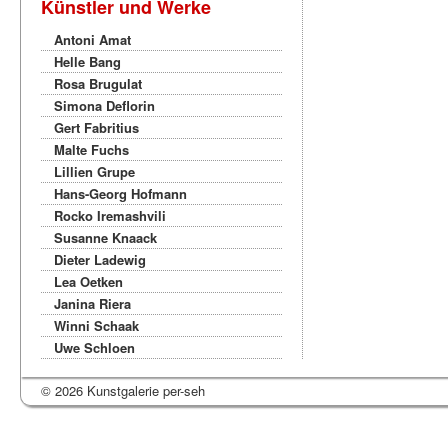
Künstler und Werke
Antoni Amat
Helle Bang
Rosa Brugulat
Simona Deflorin
Gert Fabritius
Malte Fuchs
Lillien Grupe
Hans-Georg Hofmann
Rocko Iremashvili
Susanne Knaack
Dieter Ladewig
Lea Oetken
Janina Riera
Winni Schaak
Uwe Schloen
© 2026 Kunstgalerie per-seh