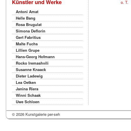
Künstler und Werke
o. T.
Antoni Amat
Helle Bang
Rosa Brugulat
Simona Deflorin
Gert Fabritius
Malte Fuchs
Lillien Grupe
Hans-Georg Hofmann
Rocko Iremashvili
Susanne Knaack
Dieter Ladewig
Lea Oetken
Janina Riera
Winni Schaak
Uwe Schloen
© 2026 Kunstgalerie per-seh