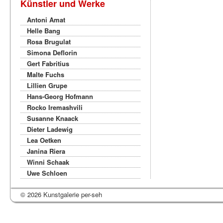
Künstler und Werke
Antoni Amat
Helle Bang
Rosa Brugulat
Simona Deflorin
Gert Fabritius
Malte Fuchs
Lillien Grupe
Hans-Georg Hofmann
Rocko Iremashvili
Susanne Knaack
Dieter Ladewig
Lea Oetken
Janina Riera
Winni Schaak
Uwe Schloen
© 2026 Kunstgalerie per-seh