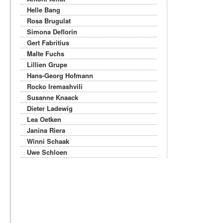
Helle Bang
Rosa Brugulat
Simona Deflorin
Gert Fabritius
Malte Fuchs
Lillien Grupe
Hans-Georg Hofmann
Rocko Iremashvili
Susanne Knaack
Dieter Ladewig
Lea Oetken
Janina Riera
Winni Schaak
Uwe Schloen