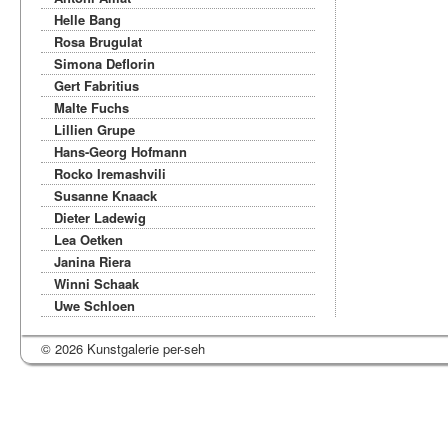
Helle Bang
Rosa Brugulat
Simona Deflorin
Gert Fabritius
Malte Fuchs
Lillien Grupe
Hans-Georg Hofmann
Rocko Iremashvili
Susanne Knaack
Dieter Ladewig
Lea Oetken
Janina Riera
Winni Schaak
Uwe Schloen
© 2026 Kunstgalerie per-seh