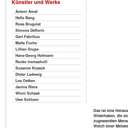
Künstler und Werke
Antoni Amat
Helle Bang
Rosa Brugulat
Simona Deflorin
Gert Fabritius
Malte Fuchs
Lillien Grupe
Hans-Georg Hofmann
Rocko Iremashvili
Susanne Knaack
Dieter Ladewig
Lea Oetken
Janina Riera
Winni Schaak
Uwe Schloen
Das ist eine Herau
Widerhaken, die si
zugewandten Mensch
Welch einer Meister