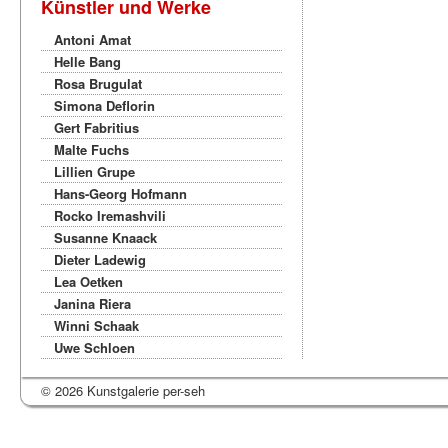
Künstler und Werke
Antoni Amat
Helle Bang
Rosa Brugulat
Simona Deflorin
Gert Fabritius
Malte Fuchs
Lillien Grupe
Hans-Georg Hofmann
Rocko Iremashvili
Susanne Knaack
Dieter Ladewig
Lea Oetken
Janina Riera
Winni Schaak
Uwe Schloen
© 2026 Kunstgalerie per-seh