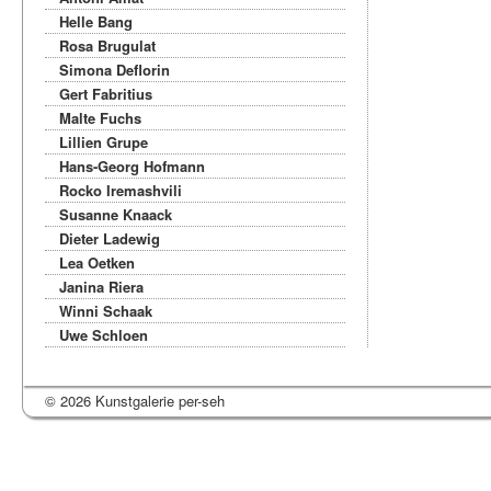
Helle Bang
Rosa Brugulat
Simona Deflorin
Gert Fabritius
Malte Fuchs
Lillien Grupe
Hans-Georg Hofmann
Rocko Iremashvili
Susanne Knaack
Dieter Ladewig
Lea Oetken
Janina Riera
Winni Schaak
Uwe Schloen
© 2026 Kunstgalerie per-seh