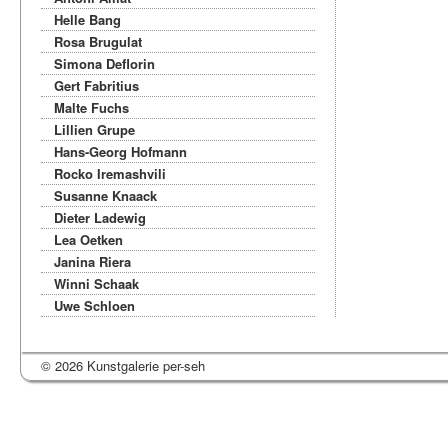
Helle Bang
Rosa Brugulat
Simona Deflorin
Gert Fabritius
Malte Fuchs
Lillien Grupe
Hans-Georg Hofmann
Rocko Iremashvili
Susanne Knaack
Dieter Ladewig
Lea Oetken
Janina Riera
Winni Schaak
Uwe Schloen
© 2026 Kunstgalerie per-seh