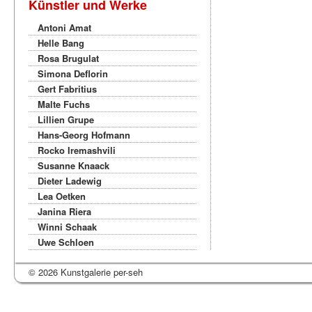
Künstler und Werke
Antoni Amat
Helle Bang
Rosa Brugulat
Simona Deflorin
Gert Fabritius
Malte Fuchs
Lillien Grupe
Hans-Georg Hofmann
Rocko Iremashvili
Susanne Knaack
Dieter Ladewig
Lea Oetken
Janina Riera
Winni Schaak
Uwe Schloen
© 2026 Kunstgalerie per-seh