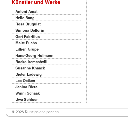
Künstler und Werke
Antoni Amat
Helle Bang
Rosa Brugulat
Simona Deflorin
Gert Fabritius
Malte Fuchs
Lillien Grupe
Hans-Georg Hofmann
Rocko Iremashvili
Susanne Knaack
Dieter Ladewig
Lea Oetken
Janina Riera
Winni Schaak
Uwe Schloen
© 2026 Kunstgalerie per-seh