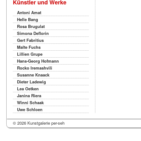
Künstler und Werke
Antoni Amat
Helle Bang
Rosa Brugulat
Simona Deflorin
Gert Fabritius
Malte Fuchs
Lillien Grupe
Hans-Georg Hofmann
Rocko Iremashvili
Susanne Knaack
Dieter Ladewig
Lea Oetken
Janina Riera
Winni Schaak
Uwe Schloen
© 2026 Kunstgalerie per-seh