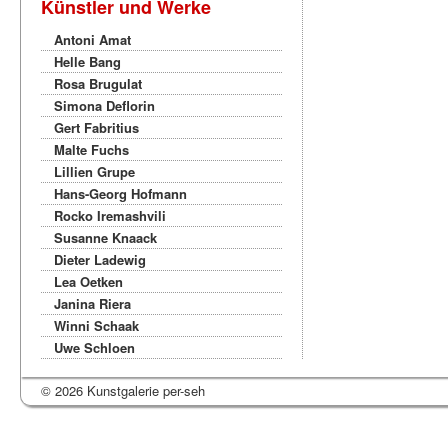
Künstler und Werke
Antoni Amat
Helle Bang
Rosa Brugulat
Simona Deflorin
Gert Fabritius
Malte Fuchs
Lillien Grupe
Hans-Georg Hofmann
Rocko Iremashvili
Susanne Knaack
Dieter Ladewig
Lea Oetken
Janina Riera
Winni Schaak
Uwe Schloen
© 2026 Kunstgalerie per-seh