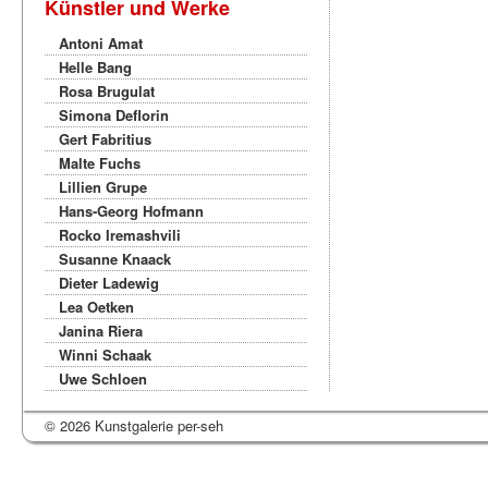
Künstler und Werke
Antoni Amat
Helle Bang
Rosa Brugulat
Simona Deflorin
Gert Fabritius
Malte Fuchs
Lillien Grupe
Hans-Georg Hofmann
Rocko Iremashvili
Susanne Knaack
Dieter Ladewig
Lea Oetken
Janina Riera
Winni Schaak
Uwe Schloen
© 2026 Kunstgalerie per-seh