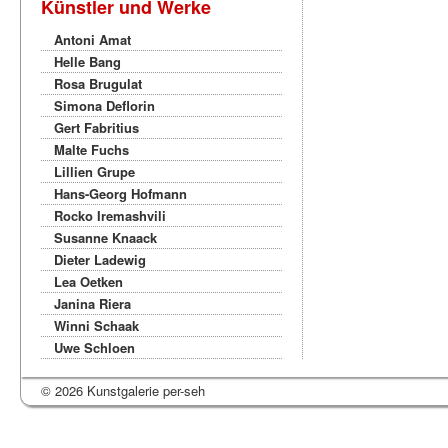
Künstler und Werke
Antoni Amat
Helle Bang
Rosa Brugulat
Simona Deflorin
Gert Fabritius
Malte Fuchs
Lillien Grupe
Hans-Georg Hofmann
Rocko Iremashvili
Susanne Knaack
Dieter Ladewig
Lea Oetken
Janina Riera
Winni Schaak
Uwe Schloen
© 2026 Kunstgalerie per-seh