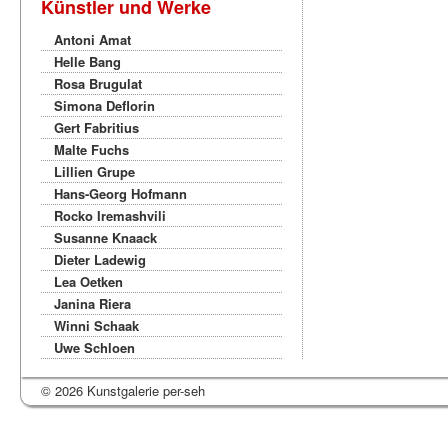
Künstler und Werke
Antoni Amat
Helle Bang
Rosa Brugulat
Simona Deflorin
Gert Fabritius
Malte Fuchs
Lillien Grupe
Hans-Georg Hofmann
Rocko Iremashvili
Susanne Knaack
Dieter Ladewig
Lea Oetken
Janina Riera
Winni Schaak
Uwe Schloen
© 2026 Kunstgalerie per-seh