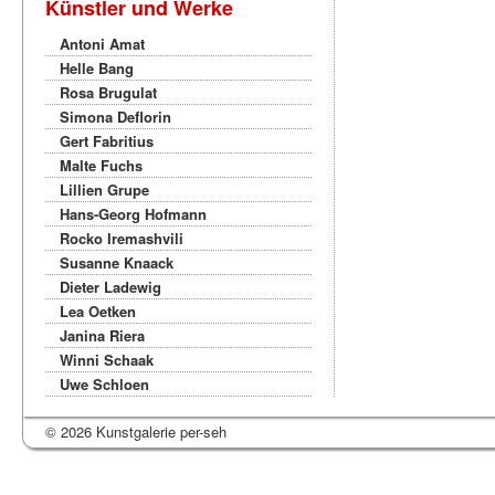
Künstler und Werke
Antoni Amat
Helle Bang
Rosa Brugulat
Simona Deflorin
Gert Fabritius
Malte Fuchs
Lillien Grupe
Hans-Georg Hofmann
Rocko Iremashvili
Susanne Knaack
Dieter Ladewig
Lea Oetken
Janina Riera
Winni Schaak
Uwe Schloen
© 2026 Kunstgalerie per-seh