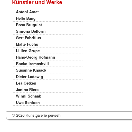
Künstler und Werke
Antoni Amat
Helle Bang
Rosa Brugulat
Simona Deflorin
Gert Fabritius
Malte Fuchs
Lillien Grupe
Hans-Georg Hofmann
Rocko Iremashvili
Susanne Knaack
Dieter Ladewig
Lea Oetken
Janina Riera
Winni Schaak
Uwe Schloen
© 2026 Kunstgalerie per-seh