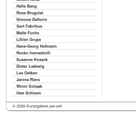
Helle Bang
Rosa Brugulat
Simona Deflorin
Gert Fabritius
Malte Fuchs
Lillien Grupe
Hans-Georg Hofmann
Rocko Iremashvili
Susanne Knaack
Dieter Ladewig
Lea Oetken
Janina Riera
Winni Schaak
Uwe Schloen
© 2026 Kunstgalerie per-seh