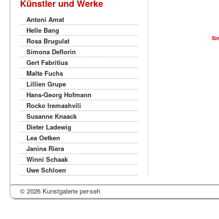
Künstler und Werke
Antoni Amat
Helle Bang
Si
Rosa Brugulat
Simona Deflorin
Gert Fabritius
Malte Fuchs
Lillien Grupe
Hans-Georg Hofmann
Rocko Iremashvili
Susanne Knaack
Dieter Ladewig
Lea Oetken
Janina Riera
Winni Schaak
Uwe Schloen
© 2026 Kunstgalerie per-seh