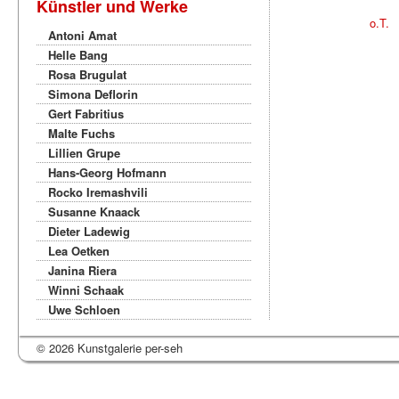
Künstler und Werke
o.T.
Antoni Amat
Helle Bang
Rosa Brugulat
Simona Deflorin
Gert Fabritius
Malte Fuchs
Lillien Grupe
Hans-Georg Hofmann
Rocko Iremashvili
Susanne Knaack
Dieter Ladewig
Lea Oetken
Janina Riera
Winni Schaak
Uwe Schloen
© 2026 Kunstgalerie per-seh