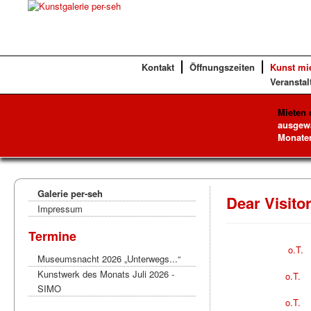
Kontakt
Öffnungszeiten
Kunst mi
Veranstal
Mieten 
ausgewä
Monaten
Galerie per-seh
Dear Visito
Impressum
Termine
o.T.
Museumsnacht 2026 „Unterwegs...“
Kunstwerk des Monats Juli 2026 -
o.T.
SIMO
o.T.