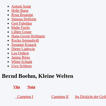
Antoni Amat
Helle Bang
Rosa Brugulat
Simona Deflorin
Gert Fabritius
Malte Fuchs
Lillien Grupe
Hans-Georg Hofmann
Rocko Iremashvili
Susanne Knaack
Dieter Ladewig
Lea Oetken
Janina Riera
Winni Schaak
Uwe Schloen
Bernd Boehm, Kleine Welten
Vita
Nota
Camping I
Camping II
Im Dickicht der Gef