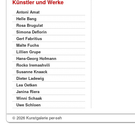
Künstler und Werke
Antoni Amat
Helle Bang
Rosa Brugulat
Simona Deflorin
Gert Fabritius
Malte Fuchs
Lillien Grupe
Hans-Georg Hofmann
Rocko Iremashvili
Susanne Knaack
Dieter Ladewig
Lea Oetken
Janina Riera
Winni Schaak
Uwe Schloen
© 2026 Kunstgalerie per-seh